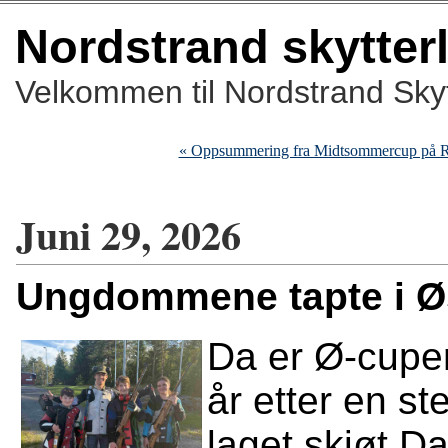
Nordstrand skytter
Velkommen til Nordstrand Skyt
« Oppsummering fra Midtsommercup på 
Juni 29, 2026
Ungdommene tapte i Ø
Da er Ø-cupe
år etter en st
laget skjøt D