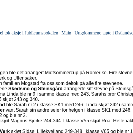
el tok aksje i Jubileumspokalen
|
Main
|
Ungdommene tapte i Østlands
gen ble det arrangert Midtsommercup på Romerike. Fire stevne
erk og Ullensaker.
n familien Mogstad fra oss som deltok på alle fire stevnene.
gene
Skedsmo og Steinsgård
arrangerte sitt stevne på Steins
 Linda ble nr 9 i samme klasse med 243. Sarahs bror Christop
 skjøt 243 og 340.
ad
ble Sarah nr 2 i klasse SK1 med 246. Linda skjøt 242 i samm
er
vant Sarah sin andre seier for helgen i klasse SK1 med 246. 
 og ble nr 2.
 skjøt Magnus Bjerke 244-344. I klasse V55 skjøt Roar Hellebak
 Verk
skjøt Sidsel Lillekvelland 249-348 i klasse V65 og ble nr