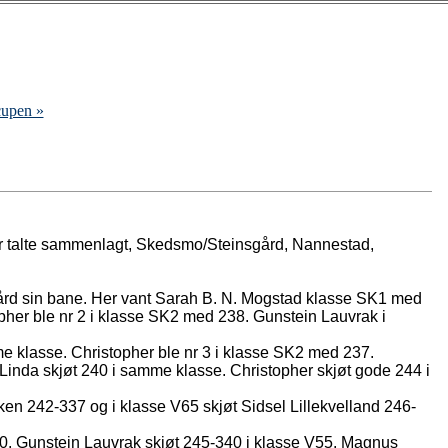
cupen »
r talte sammenlagt, Skedsmo/Steinsgård, Nannestad,
gård sin bane. Her vant Sarah B. N. Mogstad klasse SK1 med
her ble nr 2 i klasse SK2 med 238. Gunstein Lauvrak i
e klasse. Christopher ble nr 3 i klasse SK2 med 237.
Linda skjøt 240 i samme klasse. Christopher skjøt gode 244 i
ken 242-337 og i klasse V65 skjøt Sidsel Lillekvelland 246-
 10. Gunstein Lauvrak skjøt 245-340 i klasse V55. Magnus