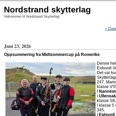
Nordstrand skytterlag
Velkommen til Nordstrand Skytterlag!
« Dani
Juni 23, 2026
Oppsummering fra Midtsommercup på Romerike
Denne hel
Eidsvoll V
Det var ku
Skytterla
247. Mamma
klasse V55
I
Nannest
I
Ullensak
klasse SK2
I klasse 5
345.
I
Eidsvoll