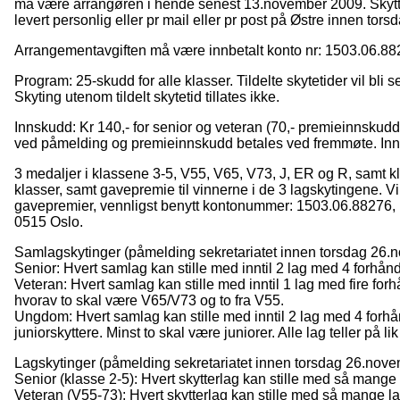
må være arrangøren i hende senest 13.november 2009. Skytter
levert personlig eller pr mail eller pr post på Østre innen to
Arrangementavgiften må være innbetalt konto nr: 1503.06.8827
Program: 25-skudd for alle klasser. Tildelte skytetider vil bli
Skyting utenom tildelt skytetid tillates ikke.
Innskudd: Kr 140,- for senior og veteran (70,- premieinnskudd 
ved påmelding og premieinnskudd betales ved fremmøte. Innsku
3 medaljer i klassene 3-5, V55, V65, V73, J, ER og R, samt kl
klasser, samt gavepremie til vinnerne i de 3 lagskytingene. 
gavepremier, vennligst benytt kontonummer: 1503.06.88276, h
0515 Oslo.
Samlagskytinger (påmelding sekretariatet innen torsdag 26.
Senior: Hvert samlag kan stille med inntil 2 lag med 4 forhåndsp
Veteran: Hvert samlag kan stille med inntil 1 lag med fire for
hvorav to skal være V65/V73 og to fra V55.
Ungdom: Hvert samlag kan stille med inntil 2 lag med 4 forhå
juniorskyttere. Minst to skal være juniorer. Alle lag teller på lik 
Lagskytinger (påmelding sekretariatet innen torsdag 26.nove
Senior (klasse 2-5): Hvert skytterlag kan stille med så mang
Veteran (V55-73): Hvert skytterlag kan stille med så mange 