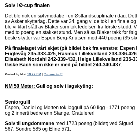
Sølv i Ø-cup finalen
Det ble nok en sølvmedalje i en Østlandscupfinale i dag. Dett
av Asker skytterlag. Dette var 24. gang vi deltok i en finale og 
ble vi klart slått av Blaker som tok ledelsen fra første skudd. 
med to poeng en stakket stund. Men så sa Blaker takk for følg
beste skytter var Espen Berg-Knutsen med 440 poeng (35 sk
På finalelaget vårt skjøt (på bildet bak fra venstre: Esp
Fuglevåg 235-333-425, Rasmus Lillekvelland 238-336-426,
Elisabeth Nordahl 242-339-432, Helge Lillekvelland 235-3
Giske Bach som ikke er med på bildet 240-340-437.
Posted by hl at
10:27 EM
|
Comments (0)
NM 50 Meter:
Gull og sølv i lagskyting:
Seniorgull!
Espen, Daniel og Morten tok laggull på 60 ligg - 1771 poeng
og 2 innerti bedre enn Stange. Gratulerer!
Sølv til ungdommene
med 1723 poeng (bildet) ved Sigurd
567, Sondre 585 og Eline 571.