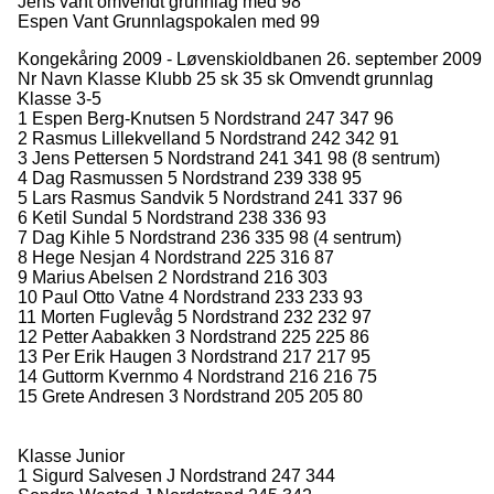
Jens vant omvendt grunnlag med 98
Espen Vant Grunnlagspokalen med 99
Kongekåring 2009 - Løvenskioldbanen 26. september 2009
Nr Navn Klasse Klubb 25 sk 35 sk Omvendt grunnlag
Klasse 3-5
1 Espen Berg-Knutsen 5 Nordstrand 247 347 96
2 Rasmus Lillekvelland 5 Nordstrand 242 342 91
3 Jens Pettersen 5 Nordstrand 241 341 98 (8 sentrum)
4 Dag Rasmussen 5 Nordstrand 239 338 95
5 Lars Rasmus Sandvik 5 Nordstrand 241 337 96
6 Ketil Sundal 5 Nordstrand 238 336 93
7 Dag Kihle 5 Nordstrand 236 335 98 (4 sentrum)
8 Hege Nesjan 4 Nordstrand 225 316 87
9 Marius Abelsen 2 Nordstrand 216 303
10 Paul Otto Vatne 4 Nordstrand 233 233 93
11 Morten Fuglevåg 5 Nordstrand 232 232 97
12 Petter Aabakken 3 Nordstrand 225 225 86
13 Per Erik Haugen 3 Nordstrand 217 217 95
14 Guttorm Kvernmo 4 Nordstrand 216 216 75
15 Grete Andresen 3 Nordstrand 205 205 80
Klasse Junior
1 Sigurd Salvesen J Nordstrand 247 344