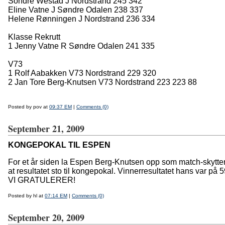
Sondre Westad J Nordstrand 245 342
Eline Vatne J Søndre Odalen 238 337
Helene Rønningen J Nordstrand 236 334
Klasse Rekrutt
1 Jenny Vatne R Søndre Odalen 241 335
V73
1 Rolf Aabakken V73 Nordstrand 229 320
2 Jan Tore Berg-Knutsen V73 Nordstrand 223 223 88
Posted by pov at
09:37 EM
|
Comments (0)
September 21, 2009
KONGEPOKAL TIL ESPEN
For et år siden la Espen Berg-Knutsen opp som match-skytter
at resultatet sto til kongepokal. Vinnerresultatet hans var p
VI GRATULERER!
Posted by hl at
07:14 EM
|
Comments (0)
September 20, 2009