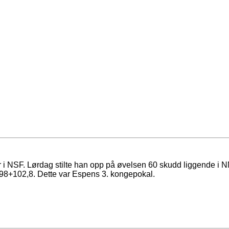
 i NSF. Lørdag stilte han opp på øvelsen 60 skudd liggende i N
å 598+102,8. Dette var Espens 3. kongepokal.