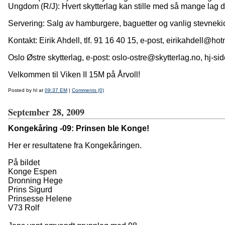
Ungdom (R/J): Hvert skytterlag kan stille med så mange lag de
Servering: Salg av hamburgere, baguetter og vanlig stevneki
Kontakt: Eirik Ahdell, tlf. 91 16 40 15, e-post, eirikahdell@ho
Oslo Østre skytterlag, e-post: oslo-ostre@skytterlag.no, hj-sid
Velkommen til Viken II 15M på Årvoll!
Posted by hl at
09:37 EM
|
Comments (0)
September 28, 2009
Kongekåring -09: Prinsen ble Konge!
Her er resultatene fra Kongekåringen.
På bildet
Konge Espen
Dronning Hege
Prins Sigurd
Prinsesse Helene
V73 Rolf