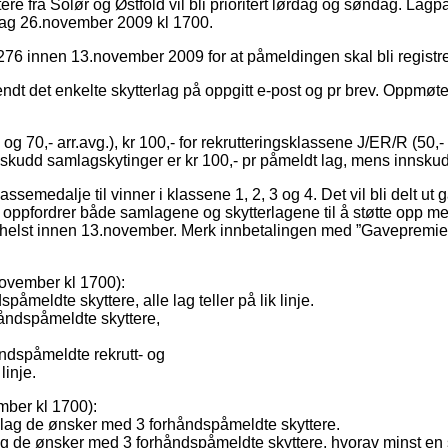
e fra Solør og Østfold vil bli prioritert lørdag og søndag. La
rsdag 26.november 2009 kl 1700.
6 innen 13.november 2009 for at påmeldingen skal bli registrer
 sendt det enkelte skytterlag på oppgitt e-post og pr brev. Oppmøt
og 70,- arr.avg.), kr 100,- for rekrutteringsklassene J/ER/R (50,
dd samlagskytinger er kr 100,- pr påmeldt lag, mens innskudd f
assemedalje til vinner i klassene 1, 2, 3 og 4. Det vil bli delt 
Vi oppfordrer både samlagene og skytterlagene til å støtte opp
elst innen 13.november. Merk innbetalingen med ”Gavepremie Vik
november kl 1700):
åmeldte skyttere, alle lag teller på lik linje.
håndspåmeldte skyttere,
ndspåmeldte rekrutt- og
linje.
mber kl 1700):
e lag de ønsker med 3 forhåndspåmeldte skyttere.
lag de ønsker med 3 forhåndspåmeldte skyttere, hvorav minst en