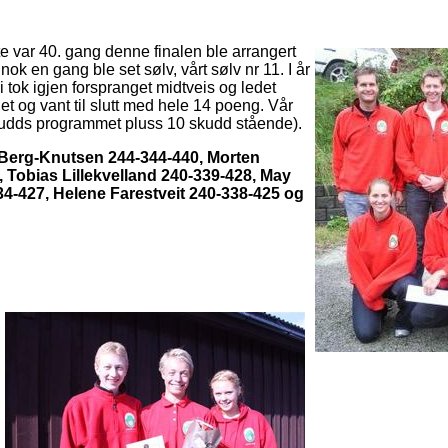
e var 40. gang denne finalen ble arrangert
nok en gang ble set sølv, vårt sølv nr 11. I år
Vi tok igjen forspranget midtveis og ledet
et og vant til slutt med hele 14 poeng. Vår
udds programmet pluss 10 skudd stående).
en Berg-Knutsen 244-344-440, Morten
 Tobias Lillekvelland 240-339-428, May
34-427, Helene Farestveit 240-338-425 og