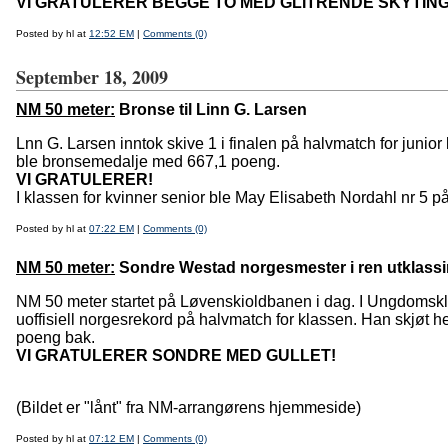
VI GRATULERER BEGGE TO MED GLITRENDE SKYTING
Posted by hl at
12:52 EM
|
Comments (0)
September 18, 2009
NM 50 meter:
Bronse til Linn G. Larsen
Lnn G. Larsen inntok skive 1 i finalen på halvmatch for junior k
ble bronsemedalje med 667,1 poeng.
VI GRATULERER!
I klassen for kvinner senior ble May Elisabeth Nordahl nr 5 
Posted by hl at
07:22 EM
|
Comments (0)
NM 50 meter:
Sondre Westad norgesmester i ren utklassin
NM 50 meter startet på Løvenskioldbanen i dag. I Ungdomskla
uoffisiell norgesrekord på halvmatch for klassen. Han skjøt h
poeng bak.
VI GRATULERER SONDRE MED GULLET!
(Bildet er "lånt" fra NM-arrangørens hjemmeside)
Posted by hl at
07:12 EM
|
Comments (0)