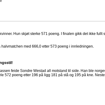
!
vinner. Hun skjøt sterke 571 poeng. I finalen gikk det ikke fullt s
på halvmatchen med 666,0 etter 573 poeng i innledningen.
gsstil!
ssen feide Sondre Westad all motstand til side. Han ble norges
ele 572 poeng etter 196 på ligg 181 på stå og 195 på kne. Neste