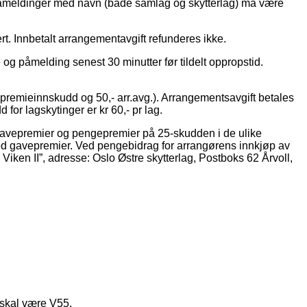
gpåmeldinger med navn (både samlag og skytterlag) må være
t. Innbetalt arrangementavgift refunderes ikke.
e og påmelding senest 30 minutter før tildelt oppropstid.
- premieinnskudd og 50,- arr.avg.). Arrangementsavgift betales
or lagskytinger er kr 60,- pr lag.
ut gavepremier og pengepremier på 25-skudden i de ulike
 med gavepremier. Ved pengebidrag for arrangørens innkjøp av
en II”, adresse: Oslo Østre skytterlag, Postboks 62 Årvoll,
 skal være V55.