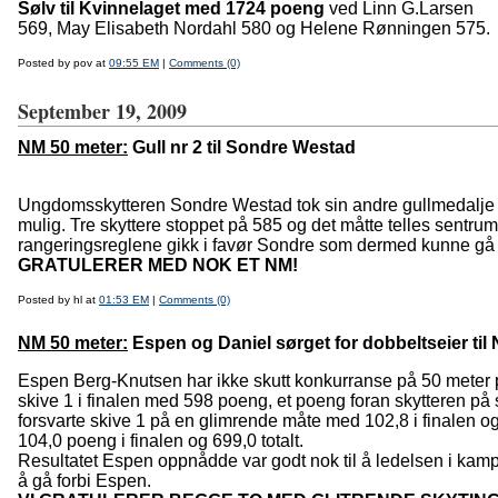
Sølv til Kvinnelaget med 1724 poeng
ved Linn G.Larsen
569, May Elisabeth Nordahl 580 og Helene Rønningen 575.
Posted by pov at
09:55 EM
|
Comments (0)
September 19, 2009
NM 50 meter:
Gull nr 2 til Sondre Westad
Ungdomsskytteren Sondre Westad tok sin andre gullmedalje 
mulig. Tre skyttere stoppet på 585 og det måtte telles sentru
rangeringsreglene gikk i favør Sondre som dermed kunne gå o
GRATULERER MED NOK ET NM!
Posted by hl at
01:53 EM
|
Comments (0)
NM 50 meter:
Espen og Daniel sørget for dobbeltseier t
Espen Berg-Knutsen har ikke skutt konkurranse på 50 meter p
skive 1 i finalen med 598 poeng, et poeng foran skytteren på
forsvarte skive 1 på en glimrende måte med 102,8 i finalen og
104,0 poeng i finalen og 699,0 totalt.
Resultatet Espen oppnådde var godt nok til å ledelsen i ka
å gå forbi Espen.