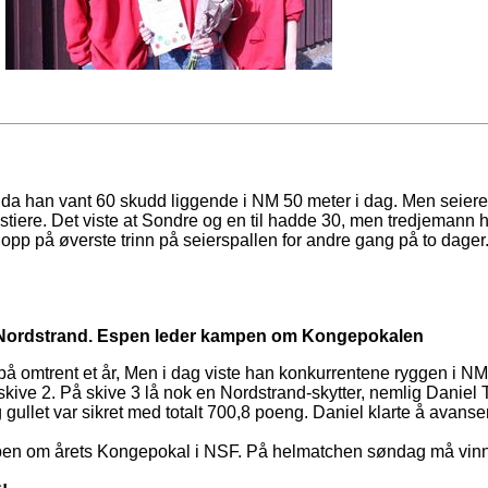
da han vant 60 skudd liggende i NM 50 meter i dag. Men seier
mstiere. Det viste at Sondre og en til hadde 30, men tredjemann
pp på øverste trinn på seierspallen for andre gang på to dager
il Nordstrand. Espen leder kampen om Kongepokalen
å omtrent et år, Men i dag viste han konkurrentene ryggen i N
 skive 2. På skive 3 lå nok en Nordstrand-skytter, nemlig Danie
 gullet var sikret med totalt 700,8 poeng. Daniel klarte å avanse
mpen om årets Kongepokal i NSF. På helmatchen søndag må vinn