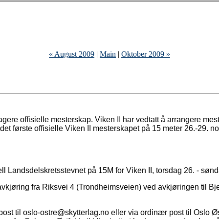
« August 2009
|
Main
|
Oktober 2009 »
gere offisielle mesterskap. Viken II har vedtatt å arrangere mes
det første offisielle Viken II mesterskapet på 15 meter 26.-29. 
isiell Landsdelskretsstevnet på 15M for Viken II, torsdag 26. - s
vkjøring fra Riksvei 4 (Trondheimsveien) ved avkjøringen til B
st til oslo-ostre@skytterlag.no eller via ordinær post til Oslo