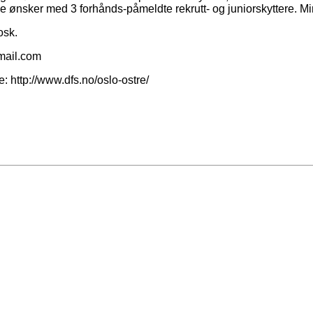
 ønsker med 3 forhånds-påmeldte rekrutt- og juniorskyttere. Min
osk.
tmail.com
e: http://www.dfs.no/oslo-ostre/