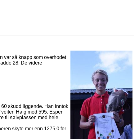
en var så knapp som overhodet
 hadde 28. De videre
.
M 60 skudd liggende. Han inntok
l Tveiten Haig med 595. Espen
re til sølvplassen med hele
eren skyte mer enn 1275,0 for