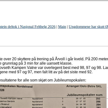
tein deltok i Nasjonal Felthelg 2026
|
Main
|
Ungdommene har skutt Ø
e over 20 skyttere på trening på Årvoll i går kveld. På 200 met
 grunnlag på 3 min for alle uansett klasse.
ovseth Kampen Vatne var overlegent best med 98, 97 og 98. Lar
ene med 97 og 97, men falt litt av på det siste med 92.
esultatene for alle som skjøt om Jubileumspokalen: