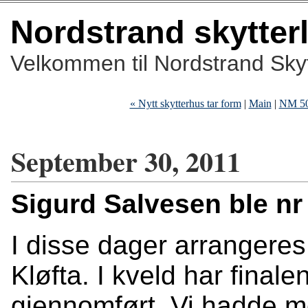
Nordstrand skytter
Velkommen til Nordstrand Skyt
« Nytt skytterhus tar form
|
Main
|
NM 50 
September 30, 2011
Sigurd Salvesen ble nr
I disse dager arrangeres
Kløfta. I kveld har finale
gjennomført. Vi hadde med