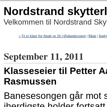
Nordstrand skytter
Velkommen til Nordstrand Skyt
« Vi er klare for finale nr 26 i Østlandscupen
|
Main
|
Innby
September 11, 2011
Klasseseier til Petter 
Rasmussen
Banesesongen går mot sl
iherdigste holder fortsat