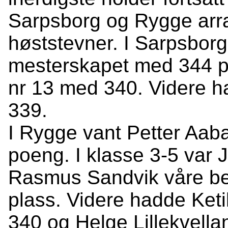
Sarpsborg og Rygge arran
høststevner. I Sarpsbor
mesterskapet med 344 po
nr 13 med 340. Videre 
339.
I Rygge vant Petter Aab
poeng. I klasse 3-5 var 
Rasmus Sandvik våre be
plass. Videre hadde Ke
340 og Helge Lillekvella